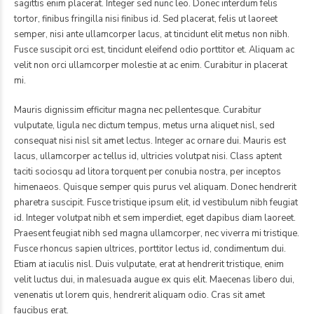
sagittis enim placerat. Integer sed nunc leo. Donec interdum felis
tortor, finibus fringilla nisi finibus id. Sed placerat, felis ut laoreet
semper, nisi ante ullamcorper lacus, at tincidunt elit metus non nibh.
Fusce suscipit orci est, tincidunt eleifend odio porttitor et. Aliquam ac
velit non orci ullamcorper molestie at ac enim. Curabitur in placerat
mi.
Mauris dignissim efficitur magna nec pellentesque. Curabitur
vulputate, ligula nec dictum tempus, metus urna aliquet nisl, sed
consequat nisi nisl sit amet lectus. Integer ac ornare dui. Mauris est
lacus, ullamcorper ac tellus id, ultricies volutpat nisi. Class aptent
taciti sociosqu ad litora torquent per conubia nostra, per inceptos
himenaeos. Quisque semper quis purus vel aliquam. Donec hendrerit
pharetra suscipit. Fusce tristique ipsum elit, id vestibulum nibh feugiat
id. Integer volutpat nibh et sem imperdiet, eget dapibus diam laoreet.
Praesent feugiat nibh sed magna ullamcorper, nec viverra mi tristique.
Fusce rhoncus sapien ultrices, porttitor lectus id, condimentum dui.
Etiam at iaculis nisl. Duis vulputate, erat at hendrerit tristique, enim
velit luctus dui, in malesuada augue ex quis elit. Maecenas libero dui,
venenatis ut lorem quis, hendrerit aliquam odio. Cras sit amet
faucibus erat.