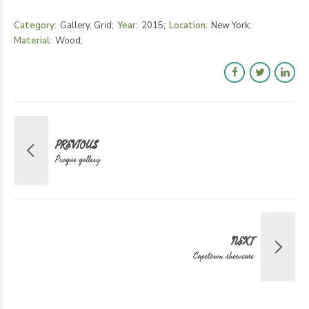
Category
Gallery, Grid
Year
2015
Location
New York
Material
Wood
PREVIOUS
Prague gallery
NEXT
Capetown showcase